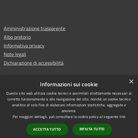
Amministrazione trasparente
Albo pretorio
Informativa privacy
Note legali
Dichiarazione di accessibilità
×
Informazioni sui cookie
Copyright © 2025
RSS
Questo sito web utilizza cookie tecnici e assimilati strettamente necessari al
corretto funzionamento e alla navigazione del sito, nonché un cookie tecnico
Comune di
Accessibilità
analitico al solo fine di elaborare informazioni statistiche, aggregate e
Montecorvino Pugliano
Privacy
anonime.
Per maggiori dettagli, può consultare la cookie policy al seguente
link
Powered by
Cookie
•
Mappa del sito
Municipium
Accesso
RIFIUTA TUTTO
ACCETTA TUTTO
redazione