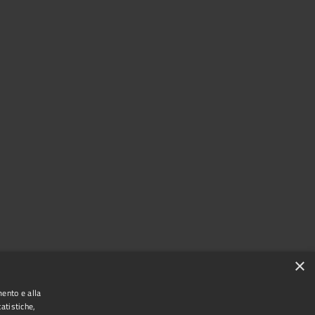
×
mento e alla
atistiche,