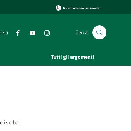
Accedi all'area personale
i su
Cerca
Tutti gli argomenti
 i verbali