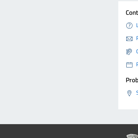
Cont
Prob