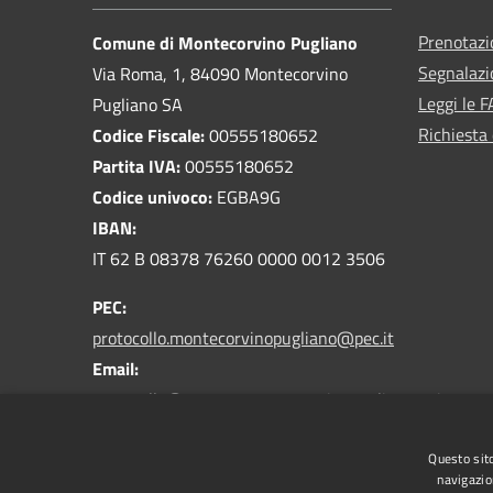
Prenotaz
Comune di Montecorvino Pugliano
Segnalazi
Via Roma, 1, 84090 Montecorvino
Leggi le 
Pugliano SA
Richiesta 
Codice Fiscale:
00555180652
Partita IVA:
00555180652
Codice univoco:
EGBA9G
IBAN:
IT 62 B 08378 76260 0000 0012 3506
PEC:
protocollo.montecorvinopugliano@pec.it
Email:
protocollo@comune.montecorvinopugliano.sa.it
Centralino Unico:
089 8022211
Questo sito
navigazio