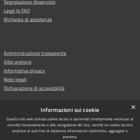
Segnalazione disservizio
Leggi le FAQ
Richiesta di assistenza
Amministrazione trasparente
Albo pretorio
Informativa privacy
Note legali
Dichiarazione di accessibilità
×
Informazioni sui cookie
Copyright © 2025
RSS
Questo sito web utilizza cookie tecnici e assimilati strettamente necessari al
corretto funzionamento e alla navigazione del sito, nonché un cookie tecnico
Comune di
Accessibilità
analitico al solo fine di elaborare informazioni statistiche, aggregate e
Montecorvino Pugliano
Privacy
anonime.