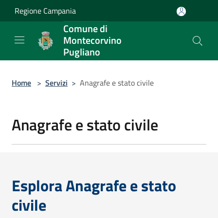
Salta al contenuto principale
Regione Campania
Comune di
Montecorvino
Pugliano
Home
>
Servizi
>
Anagrafe e stato civile
Anagrafe e stato civile
Esplora Anagrafe e stato
civile