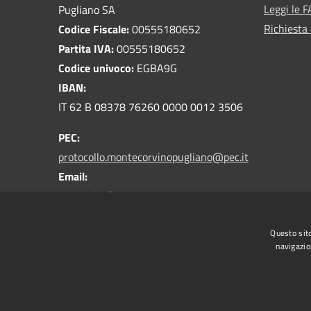
Leggi le 
Pugliano SA
Richiesta 
Codice Fiscale:
00555180652
Partita IVA:
00555180652
Codice univoco:
EGBA9G
IBAN:
IT 62 B 08378 76260 0000 0012 3506
PEC:
protocollo.montecorvinopugliano@pec.it
Email:
protocollo@comune.montecorvinopugliano.sa.it
Centralino Unico:
089 8022211
Questo sito
navigazio
RSS
Accessibilità
Privacy
Cookie
Mappa de