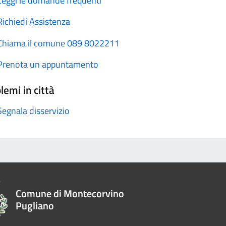
Leggi le domande frequenti
Richiedi Assistenza
Chiama il comune 089 8022211
Prenota un appuntamento
lemi in città
Segnala disservizio
Comune di Montecorvino
Pugliano