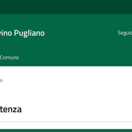
ino Pugliano
Seguic
il Comune
za
stenza