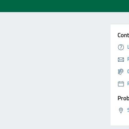
Cont
Prob