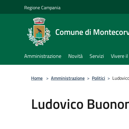
Salta al contenuto principale
Regione Campania
Comune di Montecorv
Amministrazione
Novità
Servizi
Vivere 
Home
>
Amministrazione
>
Politici
>
Ludovic
Ludovico Buon