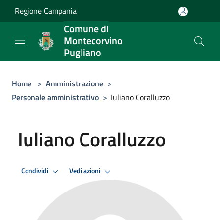
Salta al contenuto principale
Regione Campania
Comune di
Montecorvino
Pugliano
Home
>
Amministrazione
>
Personale amministrativo
>
Iuliano Coralluzzo
Iuliano Coralluzzo
Condividi
Vedi azioni