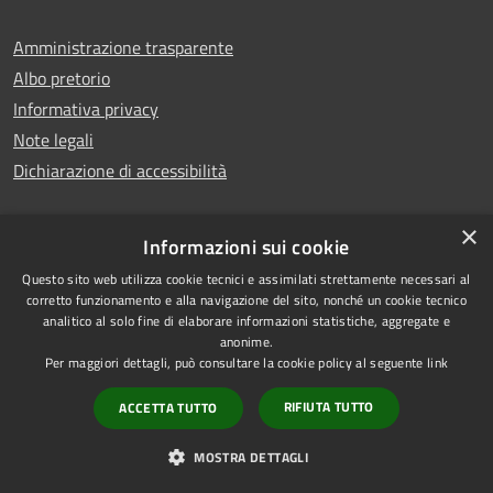
Amministrazione trasparente
Albo pretorio
Informativa privacy
Note legali
Dichiarazione di accessibilità
×
Informazioni sui cookie
Copyright © 2025
RSS
Questo sito web utilizza cookie tecnici e assimilati strettamente necessari al
corretto funzionamento e alla navigazione del sito, nonché un cookie tecnico
Comune di
Accessibilità
analitico al solo fine di elaborare informazioni statistiche, aggregate e
Montecorvino Pugliano
Privacy
anonime.
Per maggiori dettagli, può consultare la cookie policy al seguente
link
Powered by
Cookie
•
Mappa del sito
Municipium
Accesso
RIFIUTA TUTTO
ACCETTA TUTTO
redazione
MOSTRA DETTAGLI