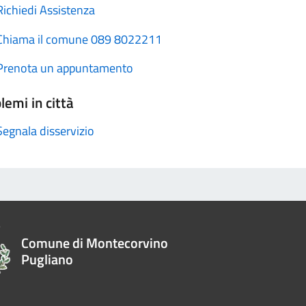
Richiedi Assistenza
Chiama il comune 089 8022211
Prenota un appuntamento
lemi in città
Segnala disservizio
Comune di Montecorvino
Pugliano