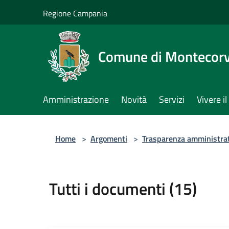
Salta al contenuto principale
Regione Campania
Comune di Montecorv
Amministrazione
Novità
Servizi
Vivere 
Home
>
Argomenti
>
Trasparenza amministra
Tutti i documenti (15)