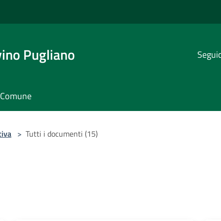
ino Pugliano
Seguic
il Comune
tiva
>
Tutti i documenti (15)