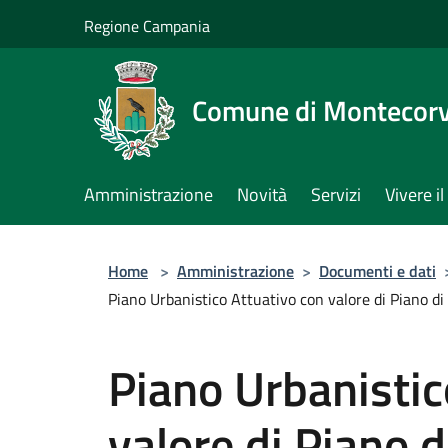
Salta al contenuto principale
Regione Campania
Comune di Montecorv
Amministrazione
Novità
Servizi
Vivere 
Home
>
Amministrazione
>
Documenti e dati
Piano Urbanistico Attuativo con valore di Piano d
Piano Urbanistic
valore di Piano 