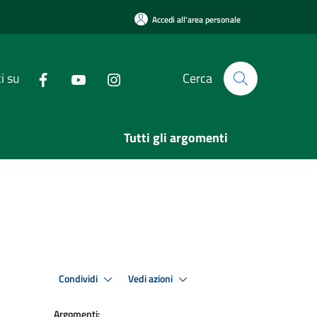
Accedi all'area personale
i su
Cerca
Tutti gli argomenti
Condividi
Vedi azioni
Argomenti: