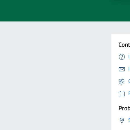
Cont
Prob