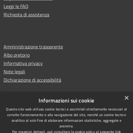
Leggi le FAQ
Richiesta di assistenza
Amministrazione trasparente
Albo pretorio
Informativa privacy
Note legali
Dichiarazione di accessibilità
×
Informazioni sui cookie
Copyright © 2025
RSS
Questo sito web utilizza cookie tecnici e assimilati strettamente necessari al
corretto funzionamento e alla navigazione del sito, nonché un cookie tecnico
Comune di
Accessibilità
analitico al solo fine di elaborare informazioni statistiche, aggregate e
Montecorvino Pugliano
Privacy
anonime.
Per maggiori dettagli, può consultare la cookie policy al seguente
link