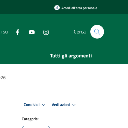
Accedi all'area personale
i su
Cerca
Tutti gli argomenti
026
Condividi
Vedi azioni
Categorie: