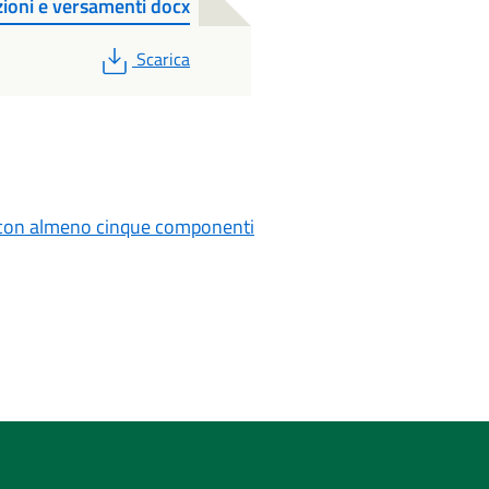
zioni e versamenti docx
PDF
Scarica
ari con almeno cinque componenti