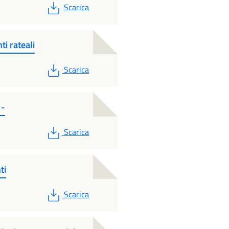
PDF
Scarica
i rateali
PDF
Scarica
 -
PDF
Scarica
ti
PDF
Scarica