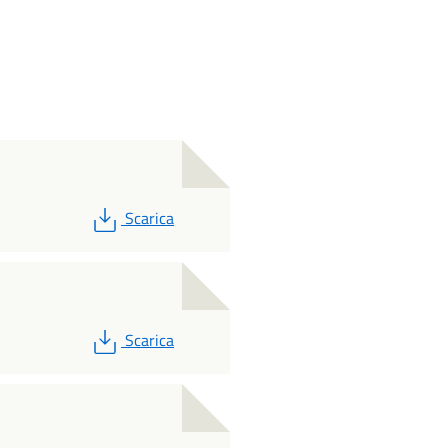
PDF
Scarica
PDF
Scarica