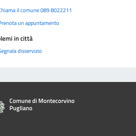
Chiama il comune 089 8022211
Prenota un appuntamento
lemi in città
Segnala disservizio
Comune di Montecorvino
Pugliano